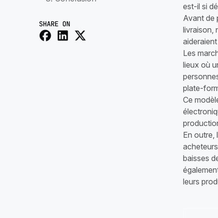
est-il si
Avant de 
SHARE ON
livraison
aideraien
Les march
lieux où u
personnes
plate-form
Ce modèle
électroni
production
En outre,
acheteurs.
baisses de
également
leurs prod