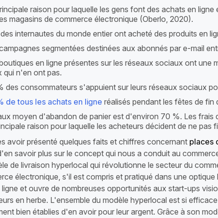
rincipale raison pour laquelle les gens font des achats en ligne e
les magasins de commerce électronique (Oberlo, 2020).
des internautes du monde entier ont acheté des produits en lig
campagnes segmentées destinées aux abonnés par e-mail ent
boutiques en ligne présentes sur les réseaux sociaux ont un
 qui n'en ont pas.
 des consommateurs s'appuient sur leurs réseaux sociaux pour
 de tous les achats en ligne
réalisés pendant les fêtes de fin
aux moyen d'abandon de panier est d'environ 70 %. Les frais d
rincipale raison pour laquelle les acheteurs décident de ne pas fi
ès avoir présenté quelques faits et chiffres concernant
places 
en savoir plus sur le concept qui nous a conduit au commerce é
le de livraison hyperlocal qui révolutionne le secteur du comm
e électronique, s'il est compris et pratiqué dans une optique 
ligne et ouvre de nombreuses opportunités aux start-ups vision
urs en herbe. L'ensemble du modèle hyperlocal est si efficace 
ent bien établies d'en avoir pour leur argent. Grâce à son mod