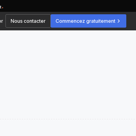
er
Nous contacter
Commencez gratuitement
Par solution
és
Place de marché multi-
vendeurs
e commande
 pour une
Explorez des options d'évolutivité
 unique ou
fluides avec notre plateforme e-
commerce, soigneusement
conçue pour développer votre
activité et étendre votre portée
é de
rapidement.
leuriste
Commerce rapide
se
Livrez l'essentiel directement au
domicile de vos clients en un
temps record. Ravissez-les et
de marché
fidélisez-les !
ns, pour une
Plateforme en marque