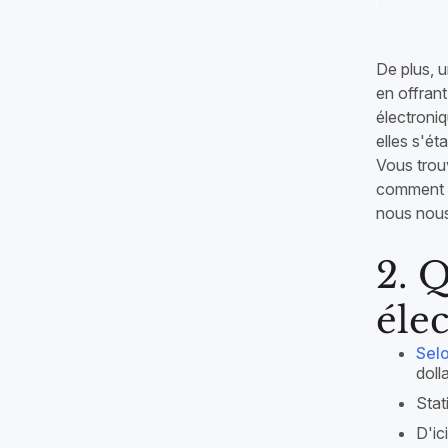
De plus, u
en offran
électroniq
elles s'ét
Vous trou
comment l
nous nous 
2. 
éle
Selo
doll
Stat
D'ic