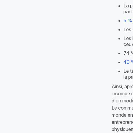
La p
par 
5 %
Les 
Les 
ceux
74 %
40 %
Le t
la p
Ainsi, apr
incombe d'
d'un modè
Le commerc
monde en 
entreprene
physiquem