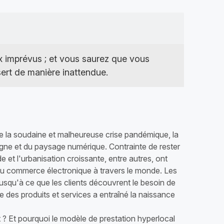
îne
blanche
Créez et contrôlez votre propre
écosystème numérique de
marque, de la boutique en ligne à la
livraison.
x imprévus ; et vous saurez que vous
ert de manière inattendue.
 de la soudaine et malheureuse crise pandémique, la
ne et du paysage numérique. Contrainte de rester
e et l'urbanisation croissante, entre autres, ont
e du commerce électronique à travers le monde. Les
squ'à ce que les clients découvrent le besoin de
ide des produits et services a entraîné la naissance
 ? Et pourquoi le modèle de prestation hyperlocal