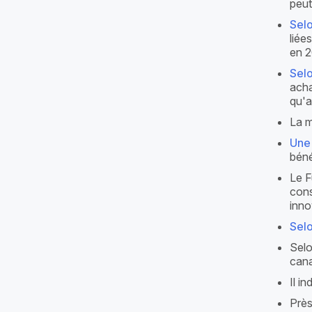
peut
Sel
liée
en 2
Sel
acha
qu'a
La m
Une 
béné
Le 
cons
inno
Selo
Selo
cana
Il i
Près