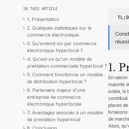
dans la livraison de papeterie
marq
mag
IN THIS ARTICLE
Autozod
Pharmacie et médicaments
Gestion automatiqu
TL;D
1. Présentation
Créez une application dédiée à la
2. Quelques statistiques sur le
pharmacie et à la livraison de
Const
médicaments pour des magasins
commerce électronique
indépendants ou des chaînes
réuss
3. Qu'entend-on par commerce
électronique hyperlocal ?
4. Qu'est-ce qu'un modèle de
1. P
prestation commerciale hyperlocal ?
5. Comment fonctionne un modèle
En raison 
de distribution hyperlocal ?
majorité 
6. Partenaire majeur d'une
isolée, le
entreprise de commerce
contribué 
électronique hyperlocale
places de
livraisons
7. Avantages associés à un modèle
de marché
de prestation hyperlocal
Alors, qu
8. Conclusion