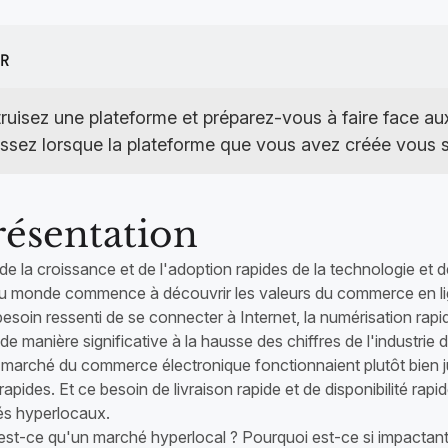
ue unique ou une chaîne de
boutique unique ou une cha
asins
e des livraisons
R
ruisez une plateforme et préparez-vous à faire face au
issez lorsque la plateforme que vous avez créée vous s
résentation
de la croissance et de l'adoption rapides de la technologie et
du monde commence à découvrir les valeurs du commerce en lig
 besoin ressenti de se connecter à Internet, la numérisation rapid
de manière significative à la hausse des chiffres de l'industri
 marché du commerce électronique fonctionnaient plutôt bien ju
 rapides. Et ce besoin de livraison rapide et de disponibilité rap
s hyperlocaux.
'est-ce qu'un marché hyperlocal ? Pourquoi est-ce si impactant