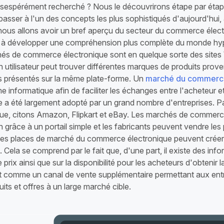
 désespérément recherché ? Nous le découvrirons étape par étap
passer à l'un des concepts les plus sophistiqués d'aujourd'hui,
, nous allons avoir un bref aperçu du secteur du commerce élec
t à développer une compréhension plus complète du monde hyp
és de commerce électronique sont en quelque sorte des sites
n utilisateur peut trouver différentes marques de produits prov
 présentés sur la même plate-forme. Un
marché du commerce
e informatique afin de faciliter les échanges entre l'acheteur e
 a été largement adopté par un grand nombre d'entreprises. 
que, citons Amazon, Flipkart et eBay. Les marchés de commerce 
 grâce à un portail simple et les fabricants peuvent vendre les 
 les places de marché du commerce électronique peuvent créer 
 Cela se comprend par le fait que, d'une part, il existe des info
 prix ainsi que sur la disponibilité pour les acheteurs d'obtenir la
 comme un canal de vente supplémentaire permettant aux entr
uits et offres à un large marché cible.