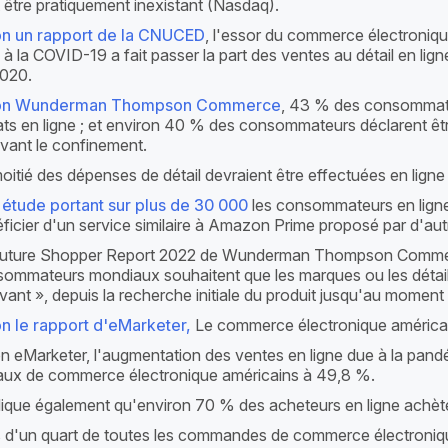
 être pratiquement inexistant (Nasdaq).
on un rapport de la CNUCED
, l'essor du commerce électronique
s à la COVID-19 a fait passer la part des ventes au détail en lig
020.
on Wunderman Thompson Commerce
, 43 % des consommate
ts en ligne ; et environ 40 % des consommateurs déclarent êtr
vant le confinement.
oitié des dépenses de détail devraient être effectuées en lign
étude portant sur plus de 30 000
les consommateurs en lign
ficier d'un service similaire à Amazon Prime proposé par d'autr
Future Shopper Report 2022 de Wunderman Thompson Commerc
ommateurs mondiaux souhaitent que les marques ou les détaill
vant », depuis la recherche initiale du produit jusqu'au moment 
n le rapport d'eMarketer,
Le commerce électronique américain 
n eMarketer, l'augmentation des ventes en ligne due à la pandém
ux de commerce électronique américains à 49,8 %.
ndique également qu'environ 70 % des acheteurs en ligne achète
 d'un quart de toutes les commandes de commerce électronique