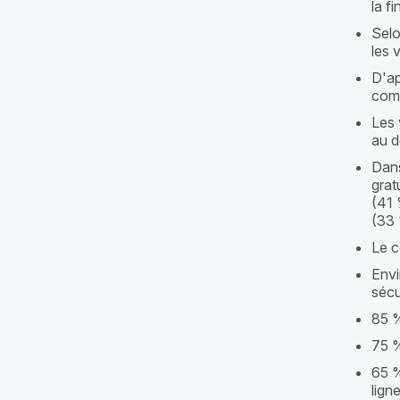
la f
Selo
les 
D'a
comm
Les 
au d
Dans
grat
(41 
(33 
Le c
Envi
sécu
85 %
75 %
65 %
lign