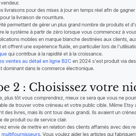
 vendeur.
es livraisons pour des mises à jour en temps réel afin de gagner 
 pour la livraison de nourriture.
vité permettant de gérer un plus grand nombre de produits et d'
ire le système à partir de zéro lorsque vous commencez à vou
plications mobiles en marque blanche destinées aux clients, au
et offrent une expérience fluide, en particulier lors de l'utilisat
que
qui contribue à la rapidité et à la croissance.
s ventes au détail en ligne B2C
en 2024 s'est produit via des
t dominant dans le commerce électronique.
e 2 : Choisissez votre n
, plus tôt vous comprendrez, mieux ce sera que vous ne pourre
able de trouver votre créneau et votre public cible. Même E
 des livres, mais ils ont tous deux grandi. Ils avaient un créne
e de produit ou de service clair.
vez envie de mettre en relation des clients affamés avec des r
e multifournisseurs
. Vous voulez aider les artistes qui fabriqu