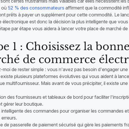
sont certes frustrantes mais valables car elles nécessitent les b
 où
52 % des consommateurs
affirment que la commodité infl
 sont prêts à payer un supplément pour cette commodité. Le la
lectronique est donc la décision la plus intelligente que vous
étape par étape vous aidera à lancer votre place de marché de
pe 1 : Choisissez la bonn
ché de commerce élect
-moi de rester simple : vous n'avez pas besoin d'engager une 
l existe plusieurs plateformes évolutives qui vous aident à la
ue multifournisseur. Mais avant de vous précipiter, il existe une
tion des fournisseurs et tableaux de bord pour faciliter l'inscrip
et gérer leur boutique.
n intelligente des commandes pour organiser les commandes et l
s erreurs.
e de passerelle de paiement sécurisé qui gère les paiements fra