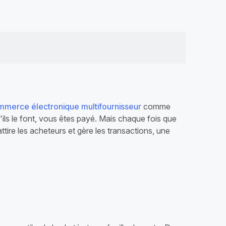
îne
blanche
Créez et contrôlez votre propre
écosystème numérique de
marque, de la boutique en ligne à la
livraison.
merce électronique multifournisseur
comme
ils le font, vous êtes payé. Mais chaque fois que
ire les acheteurs et gère les transactions, une