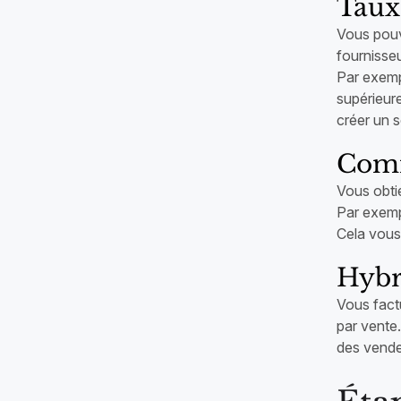
Taux
Vous pouve
fournisseu
Par exemp
supérieure
créer un 
Comm
Vous obti
Par exempl
Cela vous 
Hybr
Vous fact
par vente
des vende