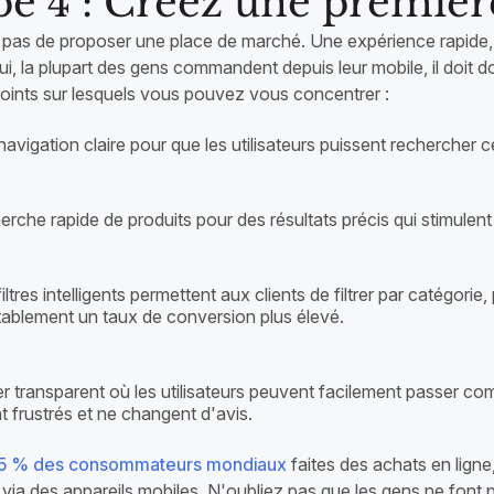
pe 4 : Créez une premièr
it pas de proposer une place de marché. Une expérience rapide, f
i, la plupart des gens commandent depuis leur mobile, il doit d
 points sur lesquels vous pouvez vous concentrer :
avigation claire pour que les utilisateurs puissent rechercher c
rche rapide de produits pour des résultats précis qui stimulent l
iltres intelligents permettent aux clients de filtrer par catégorie, 
tablement un taux de conversion plus élevé.
er transparent où les utilisateurs peuvent facilement passer 
t frustrés et ne changent d'avis.
5 % des consommateurs mondiaux
faites des achats en ligne
 via des appareils mobiles. N'oubliez pas que les gens ne font