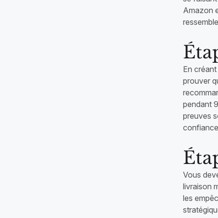
Amazon et 
ressemble
Étap
En créant
prouver qu
recommand
pendant 90
preuves s
confiance 
Étap
Vous devez
livraison
les empêc
stratégiqu