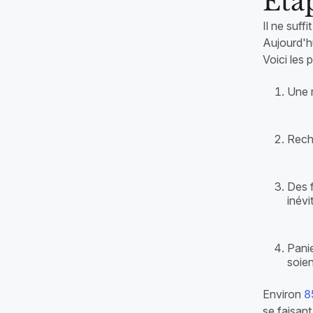
Éta
Il ne suff
Aujourd'hu
Voici les
Une n
Reche
Des f
inévi
Pani
soien
Environ
8
se faisant