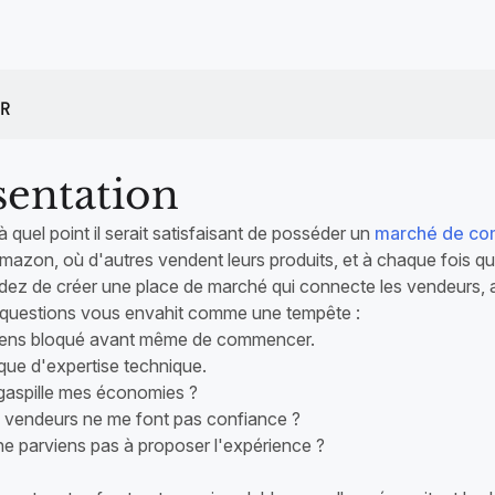
ue unique ou une chaîne de
boutique unique ou une cha
asins
e des livraisons
R
sentation
 quel point il serait satisfaisant de posséder un
marché de com
azon, où d'autres vendent leurs produits, et à chaque fois qu'
dez de créer une place de marché qui connecte les vendeurs, att
questions vous envahit comme une tempête :
sens bloqué avant même de commencer.
que d'expertise technique.
e gaspille mes économies ?
es vendeurs ne me font pas confiance ?
e ne parviens pas à proposer l'expérience ?