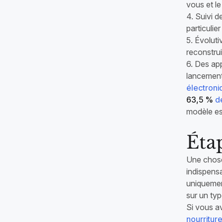
vous et le
4. Suivi d
particulier
5. Évoluti
reconstru
6. Des ap
lancement 
électroni
63,5 %
de
modèle es
Étap
Une chose
indispens
uniquement
sur un typ
Si vous a
nourritur