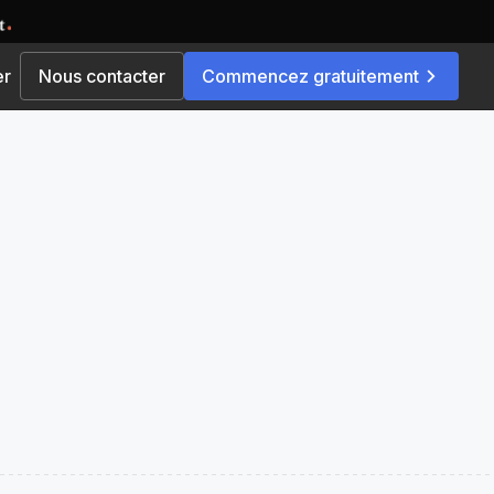
er
Nous contacter
Commencez gratuitement
Par solution
és
Place de marché multi-
vendeurs
e commande
 pour une
Explorez des options d'évolutivité
 unique ou
fluides avec notre plateforme e-
commerce, soigneusement
conçue pour développer votre
activité et étendre votre portée
é de
rapidement.
leuriste
Commerce rapide
se
Livrez l'essentiel directement au
domicile de vos clients en un
temps record. Ravissez-les et
de marché
fidélisez-les !
ns, pour une
Plateforme en marque