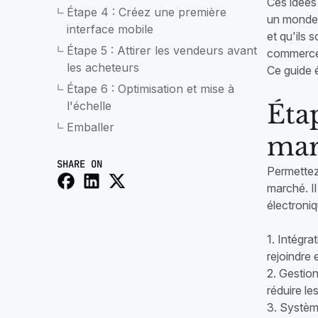
Ces idées 
Étape 4 : Créez une première
un monde
interface mobile
et qu'ils
Étape 5 : Attirer les vendeurs avant
commerce é
les acheteurs
Ce guide 
Étape 6 : Optimisation et mise à
l'échelle
Éta
Emballer
mar
SHARE ON
Permettez
marché. I
électroniq
1. Intégra
rejoindre 
2. Gestio
réduire le
3. Systèm