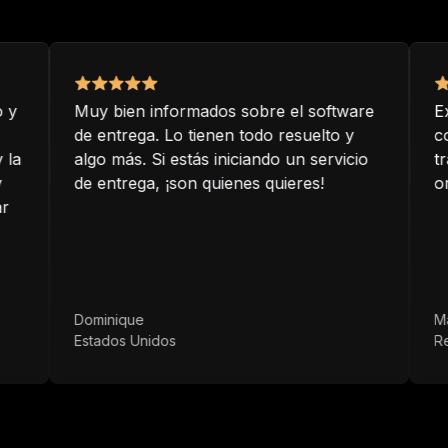
Muy bien informados sobre el software
Excele
de entrega. Lo tienen todo resuelto y
compre
algo más. Si estás iniciando un servicio
trabaj
de entrega, ¡son quienes quieres!
orient
Dominique
Magee 
Estados Unidos
Reino 