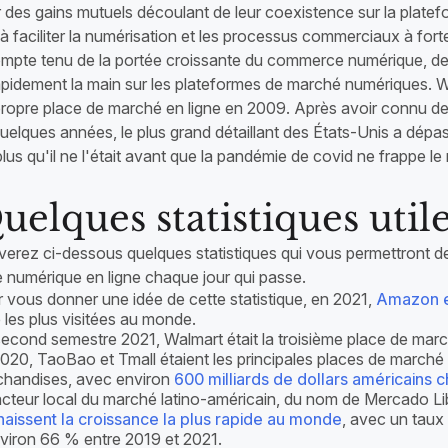
r des gains mutuels découlant de leur coexistence sur la platef
à faciliter la numérisation et les processus commerciaux à fort
compte tenu de la portée croissante du commerce numérique, d
apidement la main sur les plateformes de marché numériques. Wa
ropre place de marché en ligne en 2009. Après avoir connu des h
uelques années, le plus grand détaillant des États-Unis a dépas
 plus qu'il ne l'était avant que la pandémie de covid ne frappe l
uelques statistiques util
verez ci-dessous quelques statistiques qui vous permettront d
 numérique en ligne chaque jour qui passe.
 vous donner une idée de cette statistique, en 2021,
Amazon e
e les plus visitées au monde.
econd semestre 2021, Walmart était la troisième place de marché
020, TaoBao et Tmall étaient les principales places de marché
handises, avec environ
600 milliards de dollars américains 
cteur local du marché latino-américain, du nom de Mercado Lib
aissent la croissance la plus rapide au monde
, avec un tau
viron 66 % entre 2019 et 2021.