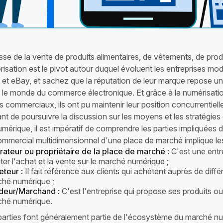
isse de la vente de produits alimentaires, de vêtements, de produ
érisation est le pivot autour duquel évoluent les entreprises
et eBay, et sachez que la réputation de leur marque repose un
s le monde du commerce électronique. Et grâce à la numérisatio
 commerciaux, ils ont pu maintenir leur position concurrentielle
t de poursuivre la discussion sur les moyens et les stratégies q
érique, il est impératif de comprendre les parties impliquées 
mmercial multidimensionnel d'une place de marché implique les 
ateur ou propriétaire de la place de marché :
C'est une entr
liter l'achat et la vente sur le marché numérique ;
teur :
Il fait référence aux clients qui achètent auprès de dif
hé numérique ;
deur/Marchand :
C'est l'entreprise qui propose ses produits ou
ché numérique.
 parties font généralement partie de l'écosystème du marché nu