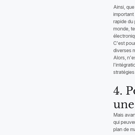
Ainsi, qu
important
rapide du
monde, te
électroniq
C'est pour
diverses 
Alors, n'e
l'intégrat
stratégie
4. P
une
Mais avant
qui peuve
plan de m