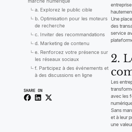
marché numérique
entreprise
a. Explorez le public cible
hautement
b. Optimisation pour les moteurs
Une place
de recherche
des transa
service a
c. Inviter des recommandations
plateform
d. Marketing de contenu
e. Renforcez votre présence sur
2. 
les réseaux sociaux
f. Participez à des événements et
com
à des discussions en ligne
Les entre
transformé
SHARE ON
avec les 
numérique
Sans march
et à leur 
une valeur