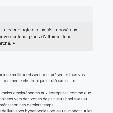
îne
blanche
Créez et contrôlez votre propre
écosystème numérique de
marque, de la boutique en ligne à la
livraison.
 la technologie n'a jamais imposé aux
nventer leurs plans d'affaires, leurs
arché. »
nique multifournisseur pour présenter tous vos
 de commerce électronique multifournisseur
ses mains omniprésentes aux entreprises comme aux
anisées vers des zones de plusieurs banlieues et
umérisation ces derniers temps.
e de livraisons hyperlocales ont eu un impact sur les