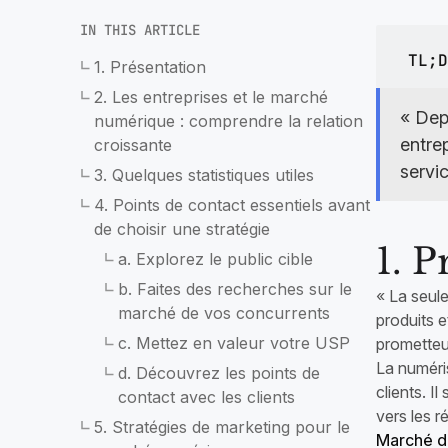
dans la livraison de papeterie
marq
mag
IN THIS ARTICLE
Autozod
Pharmacie et médicaments
Gestion automatiqu
TL;D
1. Présentation
Créez une application dédiée à la
2. Les entreprises et le marché
pharmacie et à la livraison de
« Dep
médicaments pour des magasins
numérique : comprendre la relation
indépendants ou des chaînes
entrep
croissante
servic
3. Quelques statistiques utiles
4. Points de contact essentiels avant
de choisir une stratégie
1. P
a. Explorez le public cible
b. Faites des recherches sur le
« La seul
marché de vos concurrents
produits 
c. Mettez en valeur votre USP
prometteu
La numéri
d. Découvrez les points de
clients. 
contact avec les clients
vers les r
5. Stratégies de marketing pour le
Marché d