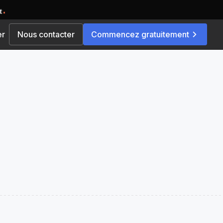
er
Nous contacter
Commencez gratuitement
Par solution
és
Place de marché multi-
vendeurs
e commande
 pour une
Explorez des options d'évolutivité
 unique ou
fluides avec notre plateforme e-
commerce, soigneusement
conçue pour développer votre
activité et étendre votre portée
é de
rapidement.
leuriste
Commerce rapide
se
Livrez l'essentiel directement au
domicile de vos clients en un
temps record. Ravissez-les et
de marché
fidélisez-les !
ns, pour une
Plateforme en marque