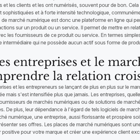
s et les clients et les ont numérisés, souvent pour de bon. Ce
 sophistiquées et à forte intensité technologique, communém
 de marché numérique est donc une plateforme en ligne qui pe
ctions sur un produit ou un service. Il permet de mettre en rela
vec les fournisseurs de ce produit ou service. En termes simpl
e intermédiaire qui ne possède aucun actif sous forme de prod
Les entreprises et le mar
prendre la relation croi
prises et les entrepreneurs se lançant de plus en plus sur le m
e mais s'est intensifiée plus que jamais. Les entreprises, quelle
fournisseurs de marchés numériques ou de solutions de marché 
s. De plus, leur dépendance à l'égard de tels logiciels de mar
é numérique, une entreprise, aussi florissante et prospère soit-e
présenter ses offres. Les places de marché numériques sont une 
 positive pour votre marque et créer une expérience client exce