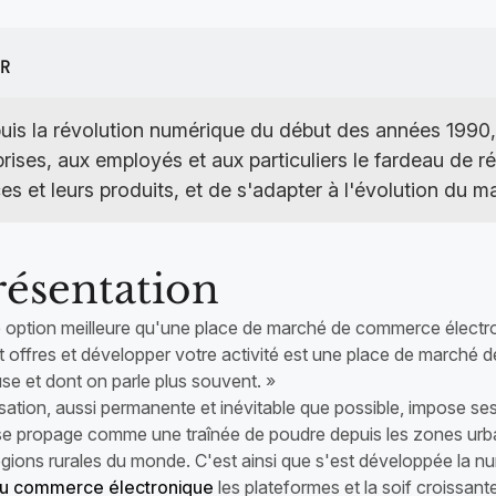
ue unique ou une chaîne de
boutique unique ou une cha
asins
e des livraisons
R
uis la révolution numérique du début des années 1990,
rises, aux employés et aux particuliers le fardeau de réi
es et leurs produits, et de s'adapter à l'évolution du m
résentation
e option meilleure qu'une place de marché de commerce électro
et offres et développer votre activité est une place de marché
se et dont on parle plus souvent. »
sation, aussi permanente et inévitable que possible, impose 
Il se propage comme une traînée de poudre depuis les zones urb
égions rurales du monde. C'est ainsi que s'est développée la n
u commerce électronique
les plateformes et la soif croissant