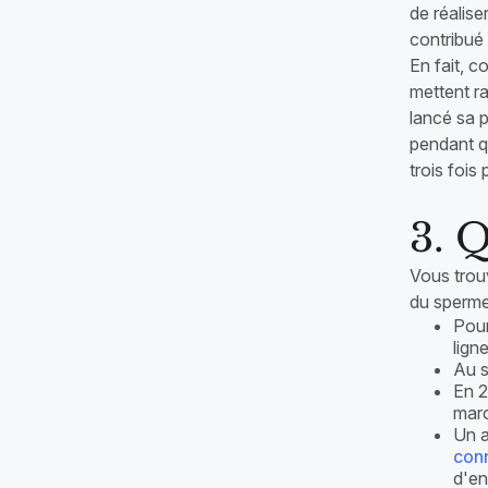
de réalise
contribué 
En fait, 
mettent r
lancé sa p
pendant q
trois fois
3. Q
Vous trou
du sperme
Pour
lign
Au s
En 2
marc
Un a
conn
d'en