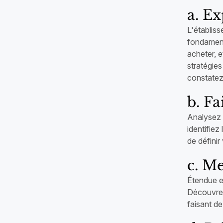
a. Ex
L'établiss
fondamenta
acheter, e
stratégie
constatez
b. Fa
Analysez 
identifiez
de défini
c. M
Étendue en
Découvrez 
faisant de