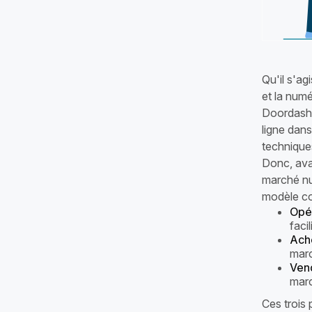
Qu'il s'ag
et la num
Doordash 
ligne dan
techniques
Donc, avan
marché num
modèle co
Opér
faci
Ache
marc
Ven
mar
Ces trois