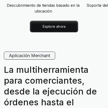
Descubrimiento de tiendas basado en la
Soporte de
ubicación
Explore ahora
Aplicación Merchant
La multiherramienta
para comerciantes,
desde la ejecución de
órdenes hasta el