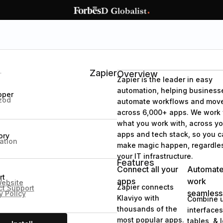
Zapier
Overview
Zapier is the leader in easy
automation, helping business
oper
zod
automate workflows and move
across 6,000+ apps. We work 
what you work with, across yo
apps and tech stack, so you c
ory
ation
make magic happen, regardles
your IT infrastructure.
Features
Connect all your
Automate
rt
apps
work
Website
Zapier connects
ct Support
seamless
y Policy
Klaviyo with
Combine 
thousands of the
interfaces
most popular apps.
tables, & 