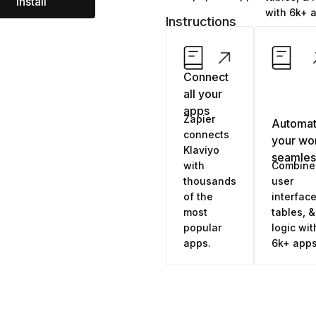
Install
with 6k+ 
Instructions
Connect
all your
apps
Zapier
Automa
connects
your wo
Klaviyo
seamles
with
Combine
thousands
user
of the
interface
most
tables, &
popular
logic wit
apps.
6k+ apps