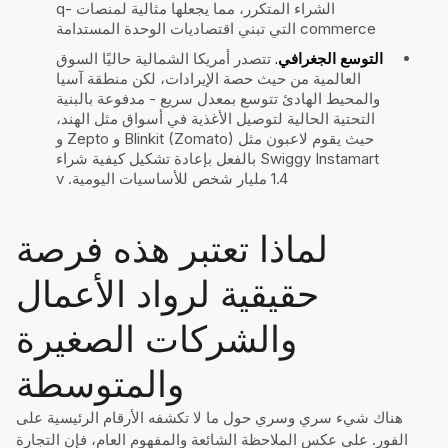
الشراء المتكرر، مما يجعلها مثالية لمنصات q-
commerce التي تبني اقتصاديات الوحدة المستدامة
التوسع الجغرافي.
تتصدر أمريكا الشمالية حاليًا السوق
العالمية من حيث حصة الإيرادات، لكن منطقة آسيا
والمحيط الهادئ تتوسع بمعدل سريع - مدفوعة بالبنية
التحتية الحالية لتوصيل الأغذية في أسواق مثل الهند،
حيث يقوم لاعبون مثل Blinkit (Zomato) و Zepto و
Swiggy Instamart بالفعل بإعادة تشكيل كيفية شراء
1.4 مليار شخص للأساسيات اليومية. v
لماذا تعتبر هذه فرصة
حقيقية لرواد الأعمال
والشركات الصغيرة
والمتوسطة
هناك شيء سري وسري حول ما لا تكشفه الأرقام الرئيسية على
الفور. على عكس الملاحظة الشائعة والمفهوم العام، فإن التجارة