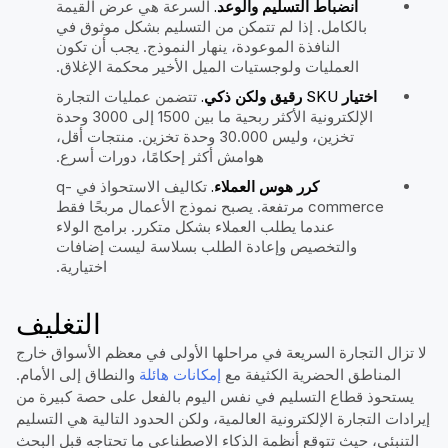
انضباط التسليم والوعد.
السرعة هي عرض القيمة
بالكامل. إذا لم تتمكن من التسليم بشكل موثوق في
النافذة الموعودة، ينهار النموذج. يجب أن تكون
العمليات ولوجستيات الميل الأخير محكمة الإغلاق.
اختيار SKU رقيق ولكن ذكي.
تتضمن عمليات التجارة
الإلكترونية الأكثر ربحية ما بين 1500 إلى 3000 وحدة
تخزين، وليس 30.000 وحدة تخزين. منتجات أقل،
هوامش أكثر إحكامًا، دورات أسرع.
كرر هوس العملاء.
تكاليف الاستحواذ في q-
commerce مرتفعة. يصبح نموذج الأعمال مربحًا فقط
عندما يطلب العملاء بشكل متكرر. برامج الولاء
والتخصيص وإعادة الطلب بسلاسة ليست إضافات
اختيارية.
التغليف
لا تزال التجارة السريعة في مراحلها الأولى في معظم الأسواق خارج
المناطق الحضرية الكثيفة مع
إمكانات هائلة
والنطاق إلى الأمام.
يستحوذ قطاع التسليم في نفس اليوم بالفعل على حصة كبيرة من
إيرادات التجارة الإلكترونية العالمية، ولكن الحدود التالية هي التسليم
التنبئي، حيث تتوقع أنظمة الذكاء الاصطناعي ما تحتاجه قبل البحث