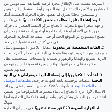
السريعة ليست على الإطلاق مجرد فرصة للعمالقة المدعومين من
المشاريع. بدلاً من ذلك، تفضل بنية النموذج أيضًا المشغلين الرشيقين
والمدمجين محليًا بطرق لم تفعلها تجارة التجزئة التقليدية أبدًا.
1. يعد إنشاء المتاجر المظلمة منخفض التكلفة نسبيًا.
على عكس
واجهة متجر البيع بالتجزئة، لا يحتاج مركز التنفيذ الصغير إلى حركة
مرور على الأقدام أو عقارات فاخرة أو تجهيزات متقنة. يمكن أن
يصبح المستودع ذو الموقع الجيد أو حتى المساحة التجارية المحولة
في حي كثيف عقدة تشغيلية مربحة.
2. الفئات المتخصصة غير مخدومة.
يتقاتل اللاعبون المهيمنون مثل
جوبوف، وورداش، وجيتير، وغلوفو على البقالة والطعام. لكن خدمات
البريد السريع والهدايا والزهور والصيدلة والمنتجات المتخصصة تظل
مفتوحة على مصراعيها للوافدين من فئة معينة الذين يفهمون
عملائهم بعمق.
3. لقد أدت التكنولوجيا إلى إضفاء الطابع الديمقراطي على البنية
التحتية.
منصات لوجستية تابعة لجهات خارجية،
تطبيقات التوصيل
ذات العلامة البيضاء
، وأدوات SaaS لتحسين المسار تعني أن رائد
الأعمال لأول مرة لا يحتاج إلى بناء مجموعة التكنولوجيا من الصفر.
انخفض حاجز الدخول بشكل كبير وأصبح إنشاء الأعمال التجارية أمرًا
سهلاً.
4. التجارة السريعة B2B غير مستغلة تقريبًا.
في حين أن التجارة