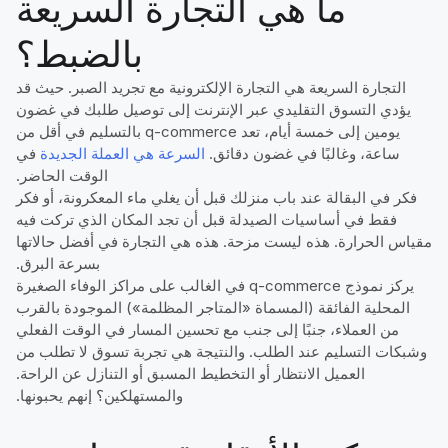
ما هي التجارة السريعة
بالضبط؟
التجارة السريعة هي التجارة الإلكترونية مع تجريد الصبر. حيث قد
يؤدي التسوق التقليدي عبر الإنترنت إلى توصيل طلبك في غضون
يومين إلى خمسة أيام، تعد q-commerce بالتسليم في أقل من
ساعة، وغالبًا في غضون دقائق.
السرعة هي العملة الجديدة
في
الوقت الحاضر.
فكر في البقالة عند باب منزلك قبل أن يغلي ماء المعكرونة، أو فكر
فقط في أساسيات الصيدلة قبل أن تجد المكان الذي تركت فيه
مقياس الحرارة. هذه ليست مزحة. هذه هي التجارة في أفضل حالاتها
بسرعة البرق.
يركز نموذج q-commerce في الغالب على مراكز الوفاء الصغيرة
المحلية الفائقة (المسماة «المتاجر المظلمة») الموجودة بالقرب
من العملاء، جنبًا إلى جنب مع تحسين المسار في الوقت الفعلي
وشبكات التسليم عند الطلب. والنتيجة هي تجربة تسوق لا تطلب من
العميل الانتظار أو التخطيط المسبق أو التنازل عن الراحة.
والمستهلكين؟ إنهم يحبونها.