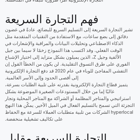
فهم التجارة السريعة
تشير التجارة السريعة إلى التسليم السريع للبضائع، عادةً في غضون
دقائق إلى بضع ساعات، مع الاستفادة من التقنيات المتقدمة مثل
الذكاء الاصطناعي وتحليلات البيانات والمراقبة والإشعارات في
الوقت الفعلي. وقد اكتسب هذا النموذج زخمًا لا سيما بين جيل
الألفية وجيل Z، الذين يميلون بشكل متزايد إلى اختيار الإشباع
الفوري على طرق التسوق التقليدية. لن يكون من الخطأ القول إن
التفشي المفاجئ للوباء في عام 2020 قد دفع التجارة الإلكترونية
إلى أقصى الحدود وإلى الأسر العالمية.
يتميز قطاع التجارة الإلكترونية بقدرته على تلبية الطلبات بسرعة،
غالبًا إما من خلال المستودعات الصغيرة الموضوعة بشكل
استراتيجي والمتاجر المظلمة أو الشراكة مع المتاجر المحلية وتجار
التجزئة التي تسمح بالتسليم الفعال في الميل الأخير. يمكّن هذا النهج
hyperlocal الشركات من تلبية متطلبات العملاء للسرعة مع الحفاظ
على تكاليف تشغيلية منخفضة.
التجارة السريعة مقابل