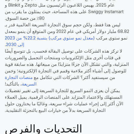
عام 2025. يهيمن اللاعبون الرئيسيون مثل Zepto و Blinkit و
Swiggy Instamart على هذه المساحة، حيث يمثلون ما يقرب من
80٪ من حصة السوق.
ليس هذا فقط، ولكن حجم سوق التجارة السريعة العالمية قدر بـ
68.82 مليار دولار أمريكي في عام 2022 ومن المتوقع أن ينمو بمعدل
نمو سنوي مركب
(معدل نمو سنوي مركب) بنسبة 22.2% من 2023
إلى 2030
.
لا تركز هذه الشركات على توصيل البقالة فحسب، بل تتوسع أيضًا
في فئات أخرى مثل الإلكترونيات ومنتجات التجميل والضروريات
المنزلية، والتي تشكل الآن جزءًا متزايدًا من مبيعاتها. هذه سابقة قوية
للوصول إلى أشياء أكثر ملاءمة وقمم في التجارة الإلكترونية؛ وخمن
من سيستفيد أكثر؟ الشركات التي تتكامل مع
منصات التجارة
السريعة
، بالتأكيد!
يمكن أن يعزى النمو السريع للتجارة السريعة إلى تغيير تفضيلات
المستهلك والاعتماد المتزايد على المنصات الرقمية. يميل العملاء
الآن أكثر إلى إجراء عمليات شراء سريعة، وغالبًا ما يختارون حلول
التجارة السريعة بدلاً من خيارات البيع بالتجزئة التقليدية.
التحديات والفرص