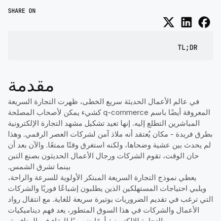
SHARE ON
TL;DR
مقدمة
في عالم الأعمال الحديثة سريع الخطى، ظهرت التجارة السريعة
المعروفة أيضًا باسم q-commerce كشيء يمكن لأصحاب المصلحة
المباشرين التطلع إليه. إنها تعيد تشكيل مشهد التجارة الإلكترونية
بطرق فريدة - مكان يُعتقد أنه ملاذ آمن لشركات العصر الرقمي. وهذا
لم يحدث بين عشية وضحاها، ولكنه استغرق وقتًا ممتعًا. والآن بعد أن
حان الوقت، تقوم الشركات ورجال الأعمال الحديثون بصنع التبن
بينما تشرق الشمس.
يعطي نموذج التجارة السريعة المبتكر الأولوية للسرعة والراحة،
ويلبي احتياجات المستهلكين الذين يطلبون إشباعًا فوريًا والشركات
التي ترغب في تقديم الضروريات بوتيرة سريعة للغاية. مع انتقال رواد
الأعمال والشركات في هذا السوق المتطور، يعد فهم ديناميكيات
التجارة الإلكترونية أمرًا ضروريًا للبقاء في المنافسة.