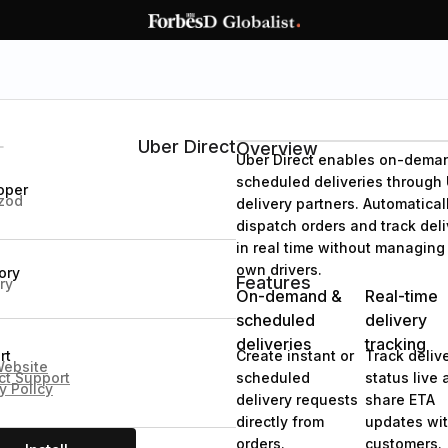
Uber Direct
Overview
Uber Direct enables on-dema
scheduled deliveries through 
oper
zod
delivery partners. Automatical
dispatch orders and track deli
in real time without managing
own drivers.
ory
Features
ry
On-demand &
Real-time
scheduled
delivery
deliveries
tracking
rt
Create instant or
Track deliv
Website
ct Support
scheduled
status live
y Policy
delivery requests
share ETA
directly from
updates wi
orders.
customers.