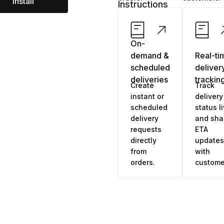
Install
Instructions
On-
demand &
Real-ti
scheduled
deliver
deliveries
trackin
Create
Track
instant or
delivery
scheduled
status l
delivery
and sha
requests
ETA
directly
updates
from
with
orders.
custome