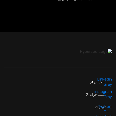
لينكد إن
إينستاجرام
تويتر