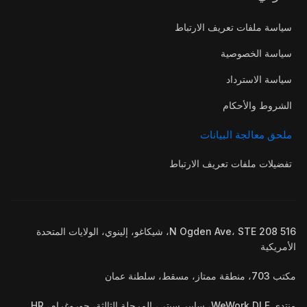
سياسة ملفات تعريف الارتباط
سياسة الخصوصية
سياسة الاسترداد
الشروط والأحكام
ملحق معالجة البيانات
تفضيلات ملفات تعريف الارتباط
516 N Ogden Ave، STE 208، شيكاغو، إلينوي، الولايات المتحدة
الأمريكية
مكتب 703، منطقة ممتاز، مسقط، سلطنة عمان
منتدى WeWork DLF، سايبر سيتي، المرحلة الثالثة، جوروغرام، HR