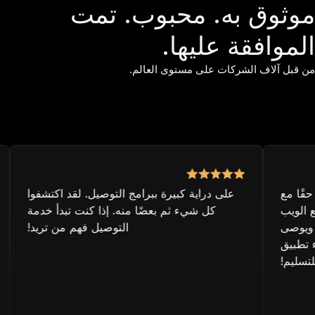
موثوق به. محبوب. تمت
الموافقة عليها.
من قبل آلاف الشركات على مستوى العالم.
مع
على دراية كبيرة ببرامج التوصيل. لقد اكتشفوا
ب
كل شيء ثم بعضًا منه. إذا كنت تبدأ خدمة
أرد
ى
التوصيل فهم من تريد!
ق
!