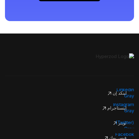
لينكد إن
إينستاجرام
تويتر
فيس بوك