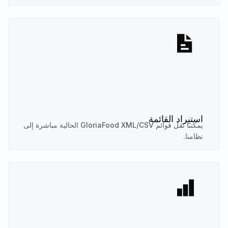
استيراد القائمة
يمكننا نقل قوائم GloriaFood XML/CSV الحالية مباشرة إلى
نظامنا.