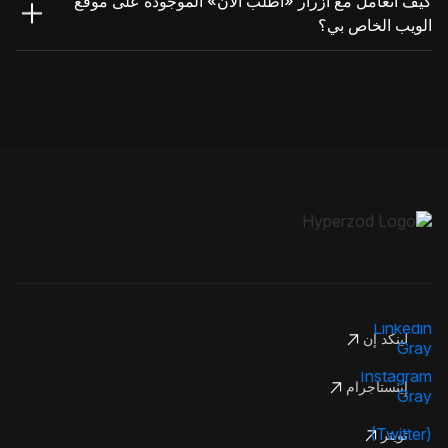
كيف أتعامل مع أزرار «اطلب الآن» الموجودة على موقع
الويب الخاص بي؟
لينكد إن
إينستاجرام
تويتر