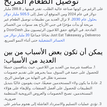
توصيل الطعام المربح
على الرغم من كونها صناعة عالية الطلب، تقدر قيمتها بـ 288.8 مليار
دولار في عام 2024 ومن المتوقع أن تصل إلى
505.5 مليار دولار
بحلول عام 2030
، لا تزال العديد من تطبيقات توصيل الطعام غير
مربحة أو بدأت مؤخرًا في جني الأرباح بعد سنوات من الخسائر
الفادحة. في الواقع، حقق اللاعبون الرئيسيون مثل DoorDash و
Deliveroo و Just Eat Takeaway نجاحًا جماعيًا
20 مليار دولار من
الخسائر التشغيلية
حتى أثناء النمو السريع.
يمكن أن تكون بعض الأسباب من بين
العديد من الأسباب:
1. منافسة شرسة من العديد من اللاعبين، حيث يتنافسون جميعًا
للحصول على حصة في السوق، مما يجبرهم على تقديم خصومات
مستمرة تقلل في النهاية من هوامش الربح.
2. عادةً ما يكون ولاء المستخدمين ضعيفًا، حيث يقومون غالبًا بتبديل
التطبيقات للحصول على أفضل الصفقات. وللإبقاء على هؤلاء
المستخدمين، تصبح الخصومات والعروض الترويجية المنتظمة
ضرورية.
3. تؤدي عمليات التسليم والاسترداد الفاشلة إلى هجوم مباشر على