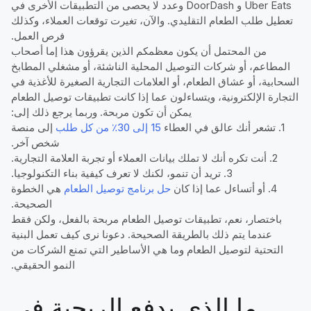
Uber Eats و DoorDash وعدد لا يحصى من التطبيقات الأخرى في
تعطيل طلب الطعام التقليدي. والآن، تغيرت توقعات العملاء، وكذلك
فرص العمل.
من المحتمل أن يكون معظمكم الذين يقرؤون هذا إما أصحاب
المطاعم، أو شركات التوصيل المحلية الناشئة، أو مشغلي المطابخ
السحابية، أو عشاق الطعام، أو العلامات التجارية الصغيرة للأغذية في
التجارة الإلكترونية، ويتساءلون عما إذا كانت تطبيقات توصيل الطعام
يمكن أن تكون مربحة. وربما يرجع ذلك إلى:
1. تشعر أنك عالق في العطاء
15 إلى 30٪ من كل طلب
إلى منصة
شخص آخر.
2. أنت تكره أنك لا تملك بيانات العملاء أو تجربة العلامة التجارية.
3. تريد أن تنمو، لكنك لا تعرف كيفية بناء التكنولوجيا.
4. أو أتساءل عما إذا كان
حل برنامج توصيل الطعام
هي الخطوة
الصحيحة.
باختصار، نعم، تطبيقات توصيل الطعام مربحة بالفعل، ولكن فقط
عندما يتم ذلك بالطريقة الصحيحة. دعونا نرى كيف تعمل البنية
التحتية لتوصيل الطعام وما هي الأساطير التي تمنع الشركات من
النمو الحقيقي.
ما الذي يدفع الربحية في